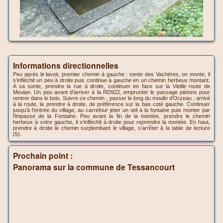
Informations directionnelles
Peu après le lavoir, premier chemin à gauche : sente des Vachères, on monte, il
s’infléchit un peu à droite puis continue à gauche en un chemin herbeux montant.
A sa sortie, prendre la rue à droite, continuer en face sur la Vieille route de
Meulan. Un peu avant d’arriver à la RD922, emprunter le passage piétons pour
rentrer dans le bois. Suivre ce chemin , passer le long du moulin d’Orzeau ; arrivé
à la route, la prendre à droite, de préférence sur la bas coté gauche. Continuer
jusqu’à l’entrée du village, au carrefour jeter un œil à la fontaine puis monter par
l’impasse de la Fontaine. Peu avant la fin de la montée, prendre le chemin
herbeux à votre gauche, il s’infléchit à droite pour reprendre la montée. En haut,
prendre à droite le chemin surplombant le village, s’arrêter à la table de lecture
(5).
Prochain point :
Panorama sur la commune de Tessancourt