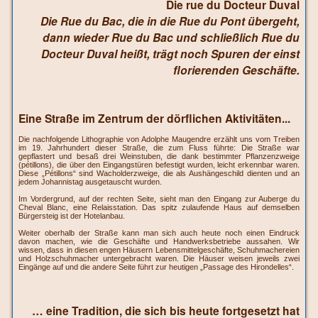
Die rue du Docteur Duval
Die Rue du Bac, die in die Rue du Pont übergeht,
dann wieder Rue du Bac und schließlich Rue du
Docteur Duval heißt, trägt noch Spuren der einst
florierenden Geschäfte.
Eine Straße im Zentrum der dörflichen Aktivitäten...
Die nachfolgende Lithographie von Adolphe Maugendre erzählt uns vom Treiben
im 19. Jahrhundert dieser Straße, die zum Fluss führte: Die Straße war
gepflastert und besaß drei Weinstuben, die dank bestimmter Pflanzenzweige
(pétillons), die über den Eingangstüren befestigt wurden, leicht erkennbar waren.
Diese „Pétillons“ sind Wacholderzweige, die als Aushängeschild dienten und an
jedem Johannistag ausgetauscht wurden.
Im Vordergrund, auf der rechten Seite, sieht man den Eingang zur Auberge du
Cheval Blanc, eine Relaisstation. Das spitz zulaufende Haus auf demselben
Bürgersteig ist der Hotelanbau.
Weiter oberhalb der Straße kann man sich auch heute noch einen Eindruck
davon machen, wie die Geschäfte und Handwerksbetriebe aussahen. Wir
wissen, dass in diesen engen Häusern Lebensmittelgeschäfte, Schuhmachereien
und Holzschuhmacher untergebracht waren. Die Häuser weisen jeweils zwei
Eingänge auf und die andere Seite führt zur heutigen „Passage des Hirondelles“.
… eine Tradition, die sich bis heute fortgesetzt hat