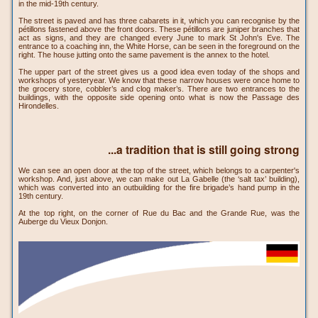
in the mid-19th century.
The street is paved and has three cabarets in it, which you can recognise by the
pétillons fastened above the front doors. These pétillons are juniper branches that
act as signs, and they are changed every June to mark St John's Eve. The
entrance to a coaching inn, the White Horse, can be seen in the foreground on the
right. The house jutting onto the same pavement is the annex to the hotel.
The upper part of the street gives us a good idea even today of the shops and
workshops of yesteryear. We know that these narrow houses were once home to
the grocery store, cobbler’s and clog maker’s. There are two entrances to the
buildings, with the opposite side opening onto what is now the Passage des
Hirondelles.
...a tradition that is still going strong
We can see an open door at the top of the street, which belongs to a carpenter's
workshop. And, just above, we can make out La Gabelle (the ‘salt tax’ building),
which was converted into an outbuilding for the fire brigade’s hand pump in the
19th century.
At the top right, on the corner of Rue du Bac and the Grande Rue, was the
Auberge du Vieux Donjon.