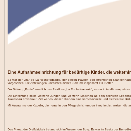
Eine Aufnahmeeinrichtung für bedürftige Kinder, die weiterhin 
Es war der Graf de La Rochefoucauld, der diesen Pavillon den öffentlichen Krankenhäu
vorgesehen. Die Abteilungen umfassten sieben Säle mit insgesamt 111 Betten.
Die Stiftung „Fortin“, westlich des Pavillons „La Rochefoucauld“, wurde in Ausführung ein
Die Einrichtung sollte vierzehn Jungen und vierzehn Mädchen ab dem sechsten Lebensja
Trousseau anvertraut. Ziel war es, diesen Kindern eine konfessionelle und elementare Bild
Mit Ausnahme der Kapelle, die heute in den Pflegeeinrichtungen integriert ist, weisen d
Das Priorat der Dreifaltigkeit befand sich im Westen der Burg. Es war im Besitz der Bened