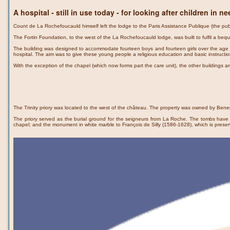
A hospital - still in use today - for looking after children in 
Count de La Rochefoucauld himself left the lodge to the Paris Assistance Publique (the pub
The Fortin Foundation, to the west of the La Rochefoucauld lodge, was built to fulfil a beq
The building was designed to accommodate fourteen boys and fourteen girls over the age of 
hospital. The aim was to give these young people a religious education and basic instructio
With the exception of the chapel (which now forms part the care unit), the other buildings
The Trinity priory was located to the west of the château. The property was owned by Benedi
The priory served as the burial ground for the seigneurs from La Roche. The tombs have 
chapel; and the monument in white marble to François de Silly (1586-1628), which is preser