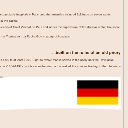
r paediatric hospitals in Paris, and the amenities included 111 beds on seven wards.
n the capital.
sisters of Saint Vincent de Paul and under the supervision of the director of the Trousseau
nto the Trousseau - La Roche-Guyon group of hospitals.
...built on the ruins of an old priory
 back to at least 1201. Eight to twelve monks served in the priory until the Revolution.
che (1434-1497), which are embedded in the wall of the corridor leading to the château’s