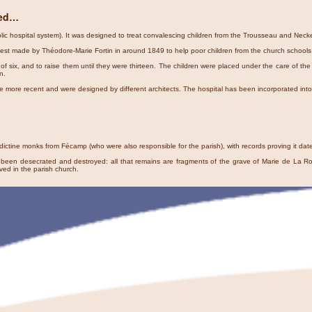
need…
lic hospital system). It was designed to treat convalescing children from the Trousseau and Necke
uest made by Théodore-Marie Fortin in around 1849 to help poor children from the church schools i
six, and to raise them until they were thirteen. The children were placed under the care of the 
n.
 are more recent and were designed by different architects. The hospital has been incorporated i
ctine monks from Fécamp (who were also responsible for the parish), with records proving it dates
been desecrated and destroyed: all that remains are fragments of the grave of Marie de La Ro
ved in the parish church.