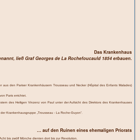
Das Krankenhaus
enannt, ließ Graf Georges de La Rochefoucauld 1854 erbauen.
der aus den Pariser Krankenhäusern Trousseau und Necker (Hôpital des Enfants Malades)
on Paris errichtet.
tern des Heiligen Vinzenz von Paul unter der Aufsicht des Direktors des Krankenhauses
eil der Krankenhausgruppe „Trousseau - La Roche-Guyon“.
… auf den Ruinen eines ehemaligen Priorats
cht bis zwölf Mönche dienten dort bis zur Revolution.