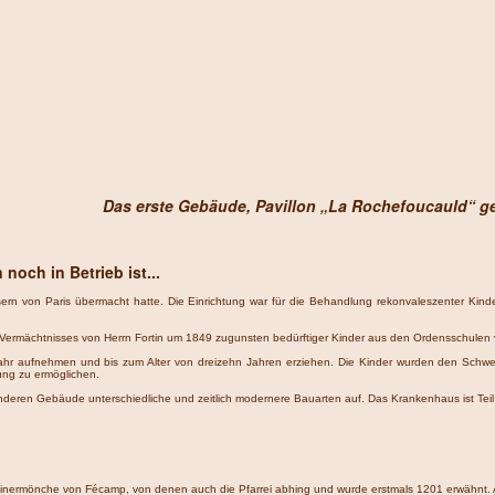
Das erste Gebäude, Pavillon „La Rochefoucauld“ g
noch in Betrieb ist...
sern von Paris übermacht hatte. Die Einrichtung war für die Behandlung rekonvaleszenter Kin
es Vermächtnisses von Herrn Fortin um 1849 zugunsten bedürftiger Kinder aus den Ordensschulen v
hr aufnehmen und bis zum Alter von dreizehn Jahren erziehen. Die Kinder wurden den Schwes
ung zu ermöglichen.
ie anderen Gebäude unterschiedliche und zeitlich modernere Bauarten auf. Das Krankenhaus ist T
iktinermönche von Fécamp, von denen auch die Pfarrei abhing und wurde erstmals 1201 erwähnt. A