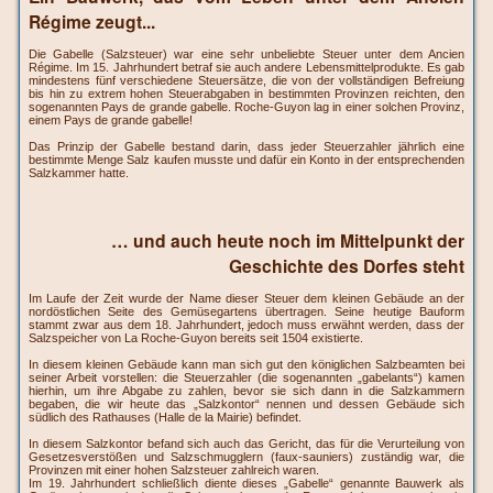
Régime zeugt...
Die Gabelle (Salzsteuer) war eine sehr unbeliebte Steuer unter dem Ancien
Régime. Im 15. Jahrhundert betraf sie auch andere Lebensmittelprodukte. Es gab
mindestens fünf verschiedene Steuersätze, die von der vollständigen Befreiung
bis hin zu extrem hohen Steuerabgaben in bestimmten Provinzen reichten, den
sogenannten Pays de grande gabelle. Roche-Guyon lag in einer solchen Provinz,
einem Pays de grande gabelle!
Das Prinzip der Gabelle bestand darin, dass jeder Steuerzahler jährlich eine
bestimmte Menge Salz kaufen musste und dafür ein Konto in der entsprechenden
Salzkammer hatte.
… und auch heute noch im Mittelpunkt der
Geschichte des Dorfes steht
Im Laufe der Zeit wurde der Name dieser Steuer dem kleinen Gebäude an der
nordöstlichen Seite des Gemüsegartens übertragen. Seine heutige Bauform
stammt zwar aus dem 18. Jahrhundert, jedoch muss erwähnt werden, dass der
Salzspeicher von La Roche-Guyon bereits seit 1504 existierte.
In diesem kleinen Gebäude kann man sich gut den königlichen Salzbeamten bei
seiner Arbeit vorstellen: die Steuerzahler (die sogenannten „gabelants“) kamen
hierhin, um ihre Abgabe zu zahlen, bevor sie sich dann in die Salzkammern
begaben, die wir heute das „Salzkontor“ nennen und dessen Gebäude sich
südlich des Rathauses (Halle de la Mairie) befindet.
In diesem Salzkontor befand sich auch das Gericht, das für die Verurteilung von
Gesetzesverstößen und Salzschmugglern (faux-sauniers) zuständig war, die
Provinzen mit einer hohen Salzsteuer zahlreich waren.
Im 19. Jahrhundert schließlich diente dieses „Gabelle“ genannte Bauwerk als